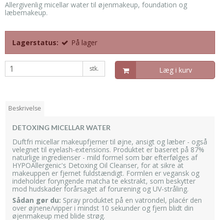
Allergivenlig micellar water til øjenmakeup, foundation og
læbemakeup.
Lagerstatus:
På lager
stk.
Læg i kurv
Beskrivelse
DETOXING MICELLAR WATER
Duftfri micellar makeupfjerner til øjne, ansigt og læber - også
velegnet til eyelash-extensions.
Produktet er baseret på 87%
naturlige ingredienser - mild formel som bør efterfølges af
HYPOAllergenic's Detoxing Oil Cleanser, for at sikre at
makeuppen er fjernet fuldstændigt.
Formlen er vegansk og
indeholder foryngende matcha te ekstrakt, som beskytter
mod hudskader forårsaget af forurening og UV-stråling.
Sådan gør du:
Spray produktet på en vatrondel, placér den
over øjnene/vipper i mindst 10 sekunder og fjern blidt din
øjenmakeup med blide strøg.