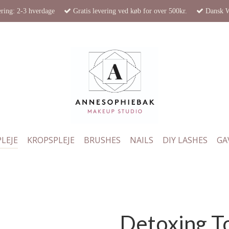
ring: 2-3 hverdage
Gratis levering ved køb for over 500kr.
Dansk 
LEJE
KROPSPLEJE
BRUSHES
NAILS
DIY LASHES
GA
Detoxing T