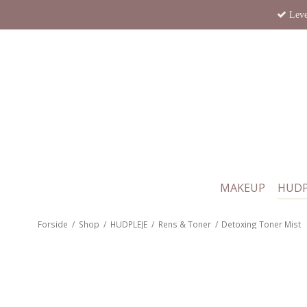
Leve
MAKEUP
HUDP
Forside
/
Shop
/
HUDPLEJE
/
Rens & Toner
/
Detoxing Toner Mist