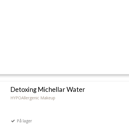
Detoxing Michellar Water
HYPOAllergenic Makeup
På lager