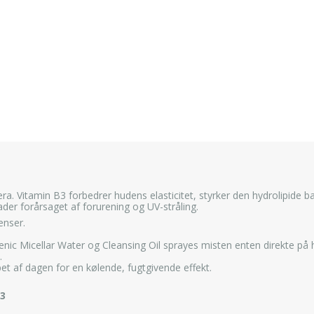
era. Vitamin B3 forbedrer hudens elasticitet, styrker den hydrolipide
er forårsaget af forurening og UV-stråling.
enser.
ic Micellar Water og Cleansing Oil sprayes misten enten direkte på 
.
t af dagen for en kølende, fugtgivende effekt.
3