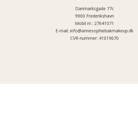
Danmarksgade 77c
9900 Frederikshavn
Mobil nr.
:
27641071
E-mail
:
info@annesophiebakmakeup.dk
CVR-nummer
:
41019670