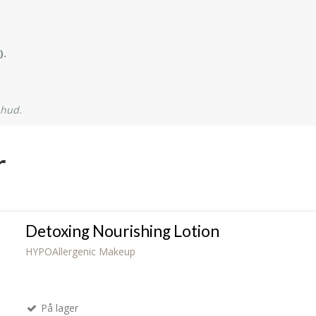
).
 hud.
r
Detoxing Nourishing Lotion
HYPOAllergenic Makeup
På lager