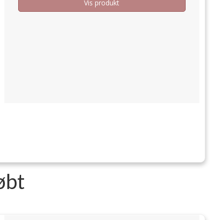
Vis produkt
øbt