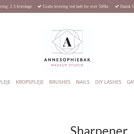
ring: 2-3 hverdage
Gratis levering ved køb for over 500kr.
Dansk 
LEJE
KROPSPLEJE
BRUSHES
NAILS
DIY LASHES
GA
Sharpener