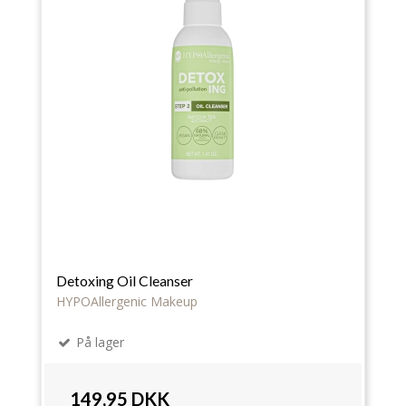
Detoxing Oil Cleanser
HYPOAllergenic Makeup
På lager
149,95 DKK