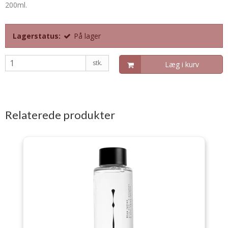
200ml.
Lagerstatus:
På lager
stk.
Læg i kurv
Relaterede produkter