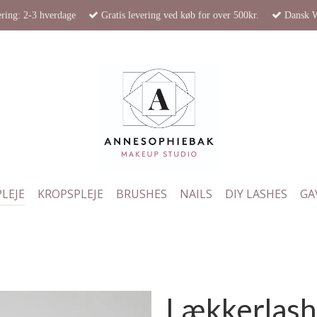
ring: 2-3 hverdage
Gratis levering ved køb for over 500kr.
Dansk 
LEJE
KROPSPLEJE
BRUSHES
NAILS
DIY LASHES
GA
Lækkerlash