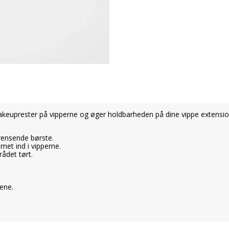
makeuprester på vipperne og øger holdbarheden på dine vippe extensio
rensende børste.
met ind i vipperne.
ådet tørt.
ene.