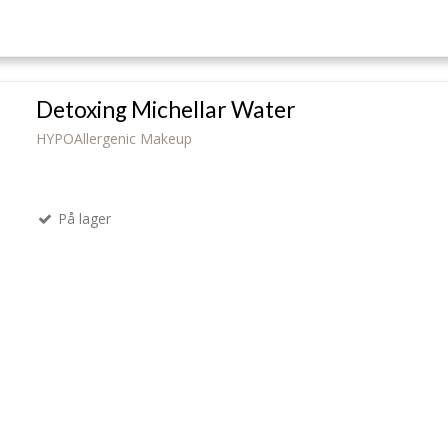
Detoxing Michellar Water
HYPOAllergenic Makeup
På lager