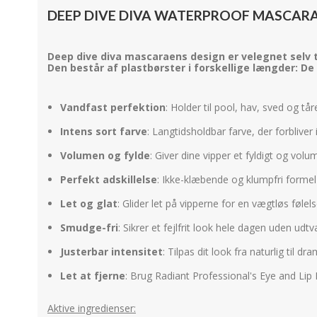
DEEP DIVE DIVA WATERPROOF MASCAR
Deep dive diva mascaraens design er velegnet selv t
Den består af plastbørster i forskellige længder: De
Vandfast perfektion
: Holder til pool, hav, sved og tår
Intens sort farve
: Langtidsholdbar farve, der forbliver
Volumen og fylde
: Giver dine vipper et fyldigt og volu
Perfekt adskillelse
: Ikke-klæbende og klumpfri formel 
Let og glat
: Glider let på vipperne for en vægtløs følel
Smudge-fri
: Sikrer et fejlfrit look hele dagen uden udt
Justerbar intensitet
: Tilpas dit look fra naturlig til dr
Let at fjerne
: Brug Radiant Professional's Eye and Li
Aktive ingredienser: