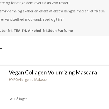
re og forlænge dem over tid (in vivo testet)
øjenvipperne og skaber en effekt af ekstra længde med en let følelse
sikrer vandtæthed mod vand, sved og tårer
tenfri, TEA-fri, Alkohol-fri.Uden Parfume
r
Vegan Collagen Volumizing Mascara
HYPOAllergenic Makeup
På lager