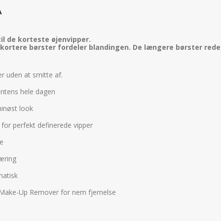
A
il de korteste øjenvipper.
 kortere børster fordeler blandingen. De længere børster rede
er uden at smitte af.
 intens hele dagen
minøst look
for perfekt definerede vipper
se
væring
amatisk
p Make-Up Remover for nem fjernelse