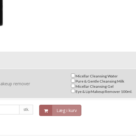
Micellar Cleansing Water
Pure & Gentle Cleansing Milk
 makeup remover
Micellar Cleansing Gel
Eye & Lip Makeup Remover 100ml.
stk.
Læg i kurv