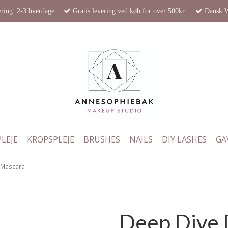
ring: 2-3 hverdage
Gratis levering ved køb for over 500kr.
Dansk 
LEJE
KROPSPLEJE
BRUSHES
NAILS
DIY LASHES
GA
 Mascara
Deep Dive 