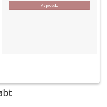
Vis produkt
øbt