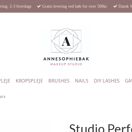
ring: 2-3 hverdage
Gratis levering ved køb for over 500kr.
Dansk 
LEJE
KROPSPLEJE
BRUSHES
NAILS
DIY LASHES
GA
cara
Studio Per