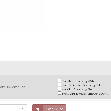
Micellar Cleansing Water
Pure & Gentle Cleansing Milk
 makeup remover
Micellar Cleansing Gel
Eye & Lip Makeup Remover 100ml.
stk.
Læg i kurv