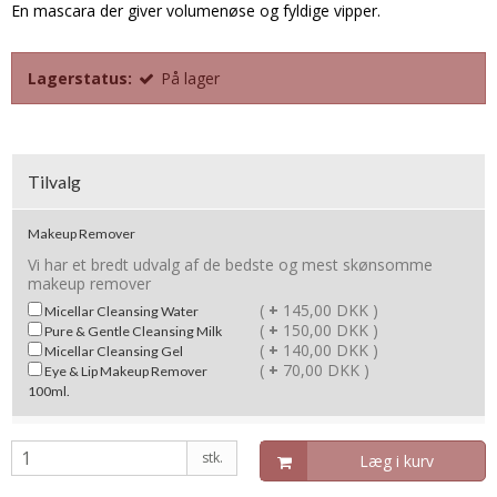
En mascara der giver volumenøse og fyldige vipper.
Lagerstatus:
På lager
Tilvalg
Makeup Remover
Vi har et bredt udvalg af de bedste og mest skønsomme
makeup remover
(
+
145,00 DKK )
Micellar Cleansing Water
(
+
150,00 DKK )
Pure & Gentle Cleansing Milk
(
+
140,00 DKK )
Micellar Cleansing Gel
(
+
70,00 DKK )
Eye & Lip Makeup Remover
100ml.
stk.
Læg i kurv